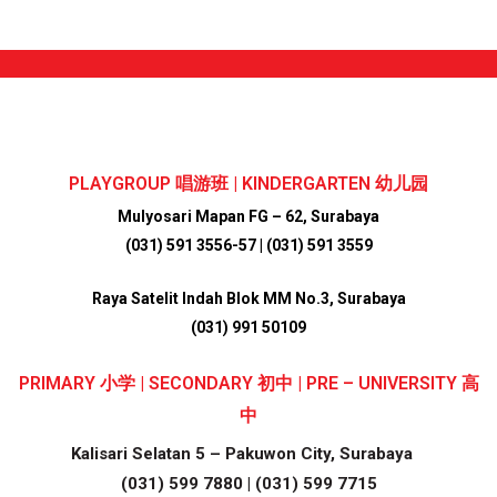
PLAYGROUP 唱游班 | KINDERGARTEN 幼儿园
Mulyosari Mapan FG – 62, Surabaya
(031) 591 3556-57 | (031) 591 3559
Raya Satelit Indah Blok MM No.3,
Surabaya
(031) 991 50109
PRIMARY 小学 | SECONDARY 初中 | PRE – UNIVERSITY 高
中
Kalisari Selatan 5 – Pakuwon City, Surabaya
(031) 599 7880 | (031) 599 7715