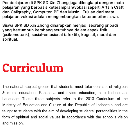
Pembelajaran di SPK SD Xin Zhong juga dilengkapi dengan mata
pelajaran yang berbasis keterampilan/vokasi seperti Arts n Craft
dan Caligraphy, Computer, PE dan Music. Tujuan dari mata
pelajaran vokasi adalah mengembangkan keterampilan siswa.
Siswa SPK SD Xin Zhong diharapkan menjadi seorang pribadi
yang bertumbuh kembang seutuhnya dalam aspek fisik
(psikomotorik), sosial-emosional (afektif), kognitif, moral dan
spiritual.
Curriculum
The national subject groups that students must take consists of religious
& moral
education
,
Pancasila and civics
education
, also Indonesian
Language
.
These three subjects refer to the 2013 Curriculum of the
Ministry of Education and Culture of the Republic of Indonesia and are
taught to students with the aim of developing students’ personalities in the
form of spiritual and social values in accordance with the school’s vision
and mission.