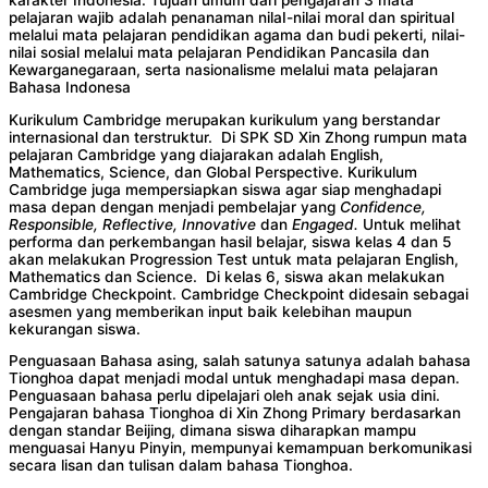
pelajaran wajib adalah penanaman nilaI-nilai moral dan spiritual
melalui mata pelajaran pendidikan agama dan budi pekerti, nilai-
nilai sosial melalui mata pelajaran Pendidikan Pancasila dan
Kewarganegaraan, serta nasionalisme melalui mata pelajaran
Bahasa Indonesa
Kurikulum Cambridge merupakan kurikulum yang berstandar
internasional dan terstruktur. Di SPK SD Xin Zhong rumpun mata
pelajaran Cambridge yang diajarakan adalah English,
Mathematics, Science, dan Global Perspective. Kurikulum
Cambridge juga mempersiapkan siswa agar siap menghadapi
masa depan dengan menjadi pembelajar yang
Confidence,
Responsible, Reflective, Innovative
dan
Engaged.
Untuk melihat
performa dan perkembangan hasil belajar, siswa kelas 4 dan 5
akan melakukan Progression Test untuk mata pelajaran English,
Mathematics dan Science. Di kelas 6, siswa akan melakukan
Cambridge Checkpoint. Cambridge Checkpoint didesain sebagai
asesmen yang memberikan input baik kelebihan maupun
kekurangan siswa.
Penguasaan Bahasa asing, salah satunya satunya adalah bahasa
Tionghoa dapat menjadi modal untuk menghadapi masa depan.
Penguasaan bahasa perlu dipelajari oleh anak sejak usia dini.
Pengajaran bahasa Tionghoa di Xin Zhong Primary berdasarkan
dengan standar Beijing, dimana siswa diharapkan mampu
menguasai Hanyu Pinyin, mempunyai kemampuan berkomunikasi
secara lisan dan tulisan dalam bahasa Tionghoa.