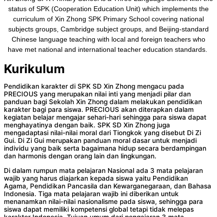
status of SPK (Cooperation Education Unit) which implements the
curriculum of Xin Zhong SPK Primary School covering national
subjects groups, Cambridge subject groups, and Beijing-standard
Chinese language teaching with local and foreign teachers who
have met national and international teacher education standards.
Kurikulum
Pendidikan karakter di SPK SD Xin Zhong mengacu pada
PRECIOUS yang merupakan nilai inti yang menjadi pilar dan
panduan bagi Sekolah Xin Zhong dalam melakukan pendidikan
karakter bagi para siswa. PRECIOUS akan diterapkan dalam
kegiatan belajar mengajar sehari-hari sehingga para siswa dapat
menghayatinya dengan baik. SPK SD Xin Zhong juga
mengadaptasi nilai-nilai moral dari Tiongkok yang disebut Di Zi
Gui. Di Zi Gui merupakan panduan moral dasar untuk menjadi
individu yang baik serta bagaimana hidup secara berdampingan
dan harmonis dengan orang lain dan lingkungan.
Di dalam rumpun mata pelajaran Nasional ada 3 mata pelajaran
wajib yang harus diajarkan kepada siswa yaitu Pendidikan
Agama, Pendidikan Pancasila dan Kewarganegaraan, dan Bahasa
Indonesia. Tiga mata pelajaran wajib ini diberikan untuk
menanamkan nilai-nilai nasionalisme pada siswa, sehingga para
siswa dapat memiliki kompetensi global tetapi tidak melepas
karakter Indonesia. Tujuan umum dari pengajaran 3 mata